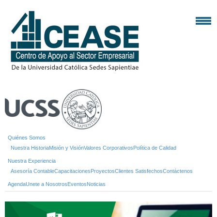
Quiénes Somos
Nuestra Historia
Misión y Visión
Valores Corporativos
Política de Calidad
Nuestra Experiencia
Asesoría Contable
Capacitaciones
Proyectos
Clientes Satisfechos
Contáctenos
Agenda
Unete a Nosotros
Eventos
Noticias