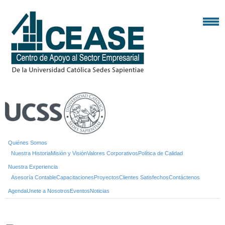
Quiénes Somos
Nuestra Historia
Misión y Visión
Valores Corporativos
Política de Calidad
Nuestra Experiencia
Asesoría Contable
Capacitaciones
Proyectos
Clientes Satisfechos
Contáctenos
Agenda
Unete a Nosotros
Eventos
Noticias