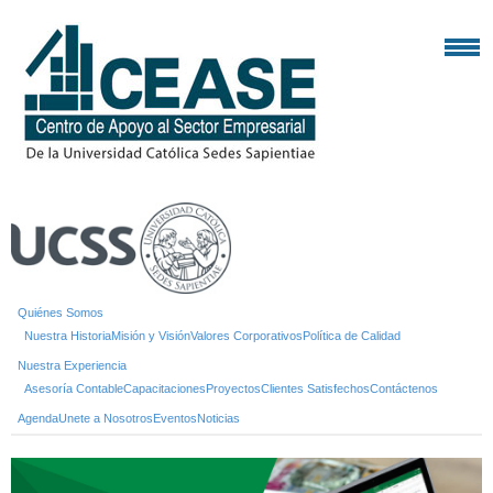
Quiénes Somos
Nuestra Historia
Misión y Visión
Valores Corporativos
Política de Calidad
Nuestra Experiencia
Asesoría Contable
Capacitaciones
Proyectos
Clientes Satisfechos
Contáctenos
Agenda
Unete a Nosotros
Eventos
Noticias