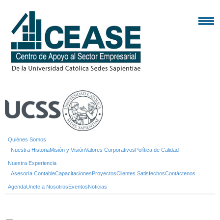
Quiénes Somos
Nuestra Historia
Misión y Visión
Valores Corporativos
Política de Calidad
Nuestra Experiencia
Asesoría Contable
Capacitaciones
Proyectos
Clientes Satisfechos
Contáctenos
Agenda
Unete a Nosotros
Eventos
Noticias