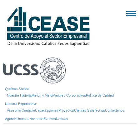
Quiénes Somos
Nuestra Historia
Misión y Visión
Valores Corporativos
Política de Calidad
Nuestra Experiencia
Asesoría Contable
Capacitaciones
Proyectos
Clientes Satisfechos
Contáctenos
Agenda
Unete a Nosotros
Eventos
Noticias